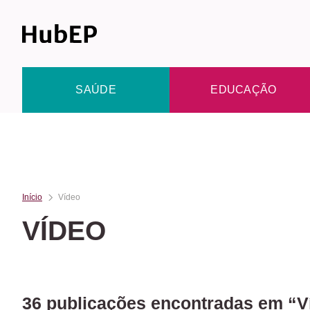
Skip
to
content
SAÚDE
EDUCAÇÃO
Início
Vídeo
VÍDEO
36 publicações encontradas em “V