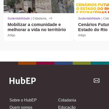
Sustentabilidade
Cidadania
+5
Sustentabilidade
Cid
Mobilizar a comunidade e
Cenários Futur
melhorar a vida no território
Estado do Rio 
Artigo
Artigo
Sobre o HubEP
Cidadania
Quem somos
Educação