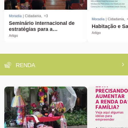
Moradia
Cidadania
+3
Moradia
Cidadania
Seminário internacional de
Habitação e S
estratégias para a
Artigo
erradicação da pobreza
Artigo
RENDA