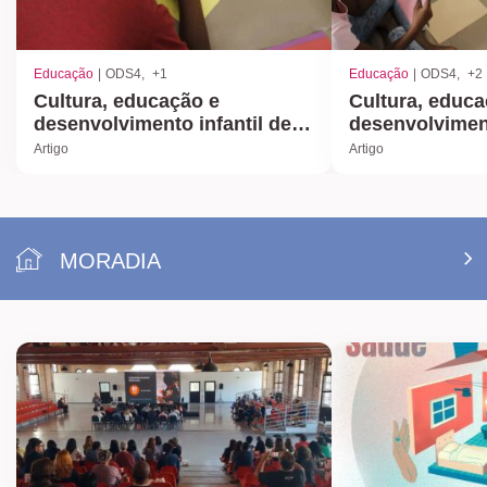
Educação
ODS4
+1
Educação
ODS4
+2
Cultura, educação e
Cultura, educa
desenvolvimento infantil de 7
desenvolviment
a 12 anos
7 anos
Artigo
Artigo
MORADIA