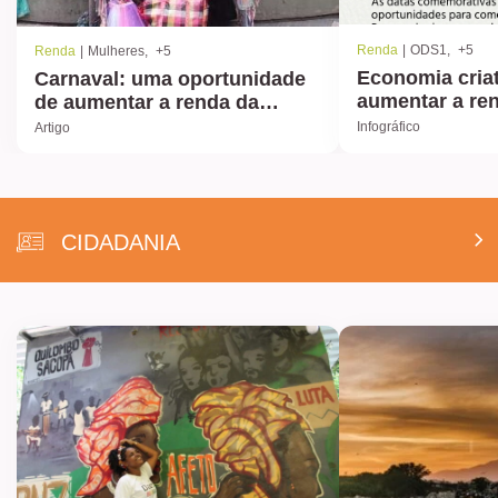
Renda
ODS1
+5
Renda
Mulheres
+5
Economia criat
Carnaval: uma oportunidade
aumentar a re
de aumentar a renda da
família
Infográfico
Artigo
CIDADANIA