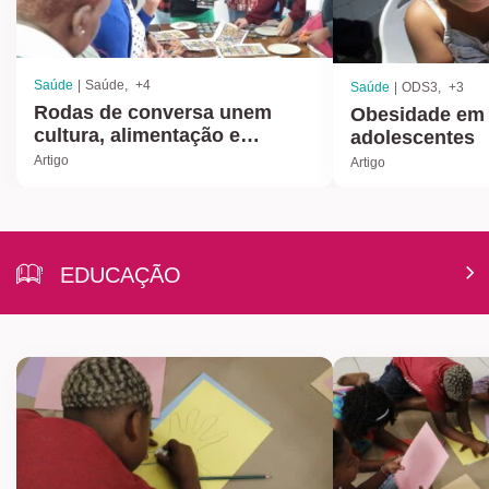
Saúde
Saúde
+4
Saúde
ODS3
+3
Rodas de conversa unem
Obesidade em 
cultura, alimentação e
adolescentes
cidadania no enfrentamento
Artigo
Artigo
da insegurança alimentar
EDUCAÇÃO