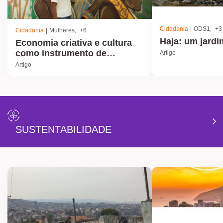
Cidadania
ODS1
+3
Cidadania
Mulheres
+6
Haja: um jard
Economia criativa e cultura
como instrumento de
Artigo
transformação
Artigo
SUSTENTABILIDADE