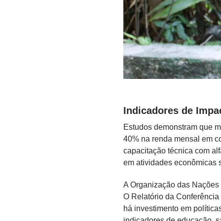
Indicadores de Impa
Estudos demonstram que mu
40% na renda mensal em co
capacitação técnica com al
em atividades econômicas s
A Organização das Nações 
O Relatório da Conferênci
há investimento em política
indicadores de educação, sa