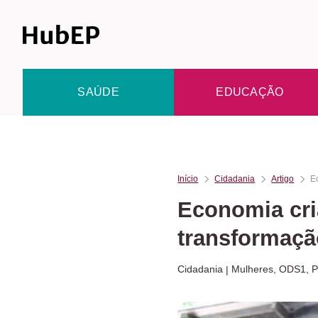
Skip
to
content
SAÚDE
EDUCAÇÃO
Início
Cidadania
Artigo
E
Economia cri
transformaç
Cidadania
Mulheres
,
ODS1
,
P