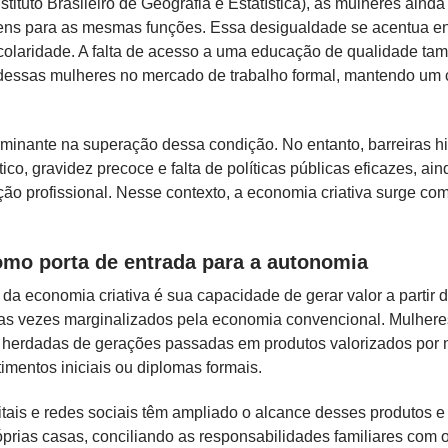
ituto Brasileiro de Geografia e Estatística), as mulheres aind
ens para as mesmas funções. Essa desigualdade se acentua en
scolaridade. A falta de acesso a uma educação de qualidade tam
dessas mulheres no mercado de trabalho formal, mantendo um c
minante na superação dessa condição. No entanto, barreiras hi
ico, gravidez precoce e falta de políticas públicas eficazes, ai
ção profissional. Nesse contexto, a economia criativa surge com
omo porta de entrada para a autonomia
 da economia criativa é sua capacidade de gerar valor a partir d
tas vezes marginalizados pela economia convencional. Mulhere
 herdadas de gerações passadas em produtos valorizados por 
imentos iniciais ou diplomas formais.
itais e redes sociais têm ampliado o alcance desses produtos e
rias casas, conciliando as responsabilidades familiares com o 