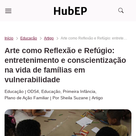
Skip
to
content
Início
Educação
Artigo
Arte como Reflexão e Refúgio: entretenimento e conscientização na vida de famílias em vulnerabilidade
Arte como Reflexão e Refúgio:
entretenimento e conscientização
na vida de famílias em
vulnerabilidade
Educação
ODS4
,
Educação
,
Primeira Infância
,
Plano de Ação Familiar
Por Sheila Suzane
Artigo