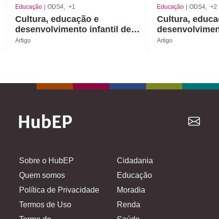
Educação
ODS4
+1
Educação
ODS4
+2
Cultura, educação e
Cultura, educa
desenvolvimento infantil de 7
desenvolviment
a 12 anos
7 anos
Artigo
Artigo
Sobre o HubEP
Cidadania
Quem somos
Educação
Política de Privacidade
Moradia
Termos de Uso
Renda