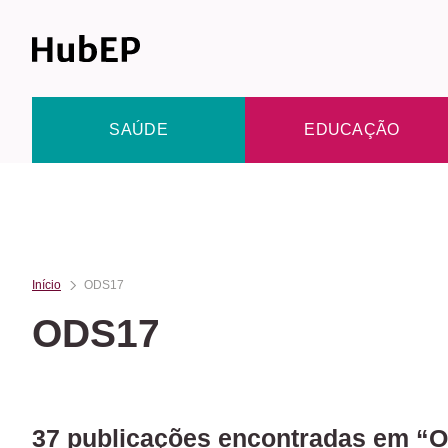
Skip
to
content
SAÚDE
EDUCAÇÃO
Início
ODS17
ODS17
37 publicações encontradas em “