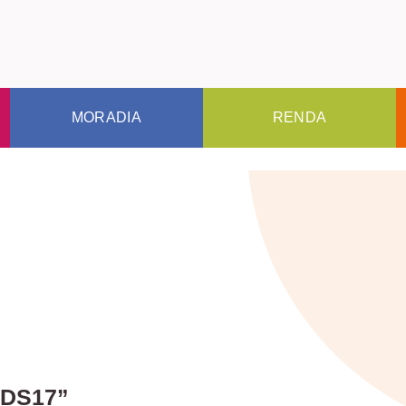
MORADIA
RENDA
ODS17”