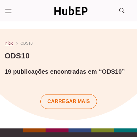
Skip
to
content
Início
ODS10
ODS10
19 publicações encontradas em “ODS10”
CARREGAR MAIS