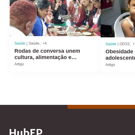
Saúde
Saúde
+4
Saúde
ODS3
+
Rodas de conversa unem
Obesidade 
cultura, alimentação e
adolescent
cidadania no enfrentamento da
Artigo
Artigo
insegurança alimentar