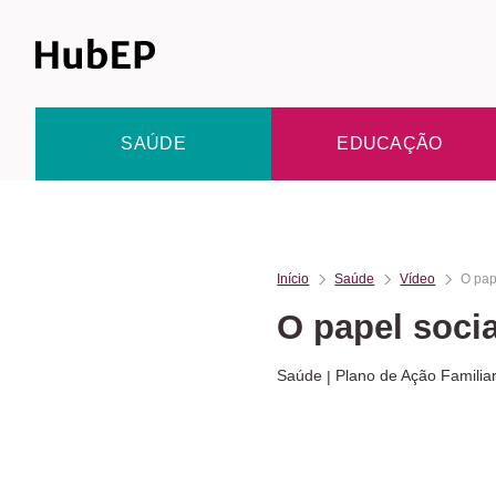
Skip
to
content
SAÚDE
EDUCAÇÃO
Início
Saúde
Vídeo
O pap
O papel socia
Saúde
Plano de Ação Familia