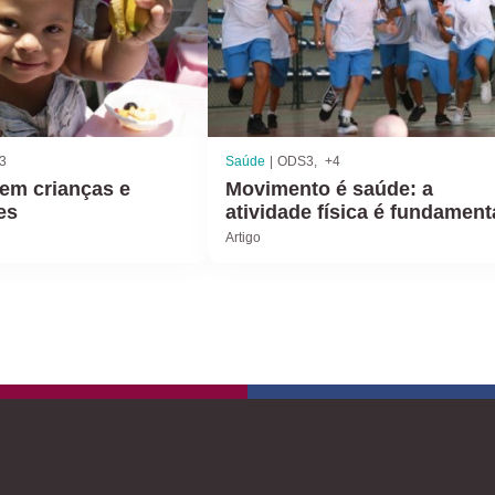
3
Saúde
ODS3
+4
em crianças e
Movimento é saúde: a
es
atividade física é fundament
na prevenção da obesidade
Artigo
infantojuvenil