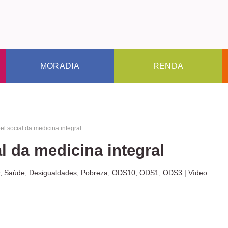
MORADIA
RENDA
el social da medicina integral
l da medicina integral
r
,
Saúde
,
Desigualdades
,
Pobreza
,
ODS10
,
ODS1
,
ODS3
Vídeo